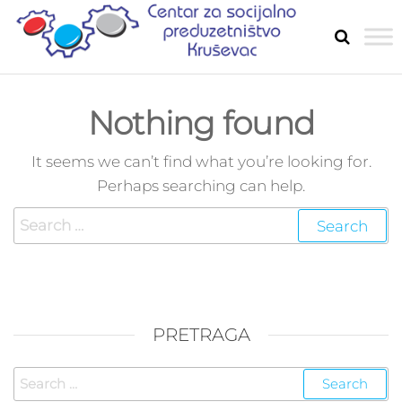
Skip
to
SOCIJ
Razvoj
the
socijalnog
PREDU
preduzetništ
content
u Rasinskom
Nothing found
okrugu
It seems we can’t find what you’re looking for.
Perhaps searching can help.
Search
for:
PRETRAGA
Search
for: