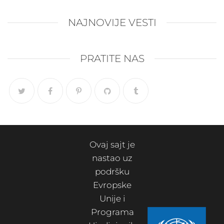
NAJNOVIJE VESTI
PRATITE NAS
Ovaj sajt je
nastao uz
podršku
Evropske
Unije i
Programa