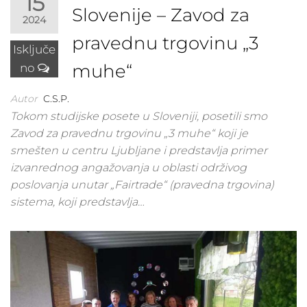
15
Slovenije – Zavod za
2024
pravednu trgovinu „3
Isključe
muhe“
no
Autor
C.S.P.
Tokom studijske posete u Sloveniji, posetili smo
Zavod za pravednu trgovinu „3 muhe“ koji je
smešten u centru Ljubljane i predstavlja primer
izvanrednog angažovanja u oblasti održivog
poslovanja unutar „Fairtrade“ (pravedna trgovina)
sistema, koji predstavlja…