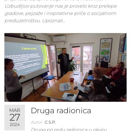
Uzbudljivo putovanje nas je provelo kroz prelepe
gradove, pejzaže i inspirativne priče o socijalnom
preduzetništvu. Upoznali…
Druga radionica
MAR
27
Autor
C.S.P.
2024
Druga po redu radionica u okviru