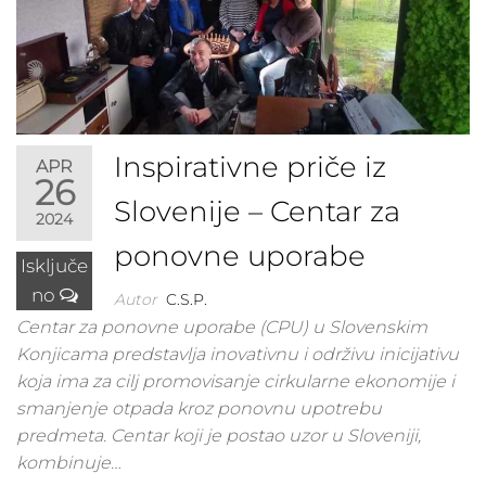
Inspirativne priče iz
APR
26
Slovenije – Centar za
2024
ponovne uporabe
Isključe
no
Autor
C.S.P.
Centar za ponovne uporabe (CPU) u Slovenskim
Konjicama predstavlja inovativnu i održivu inicijativu
koja ima za cilj promovisanje cirkularne ekonomije i
smanjenje otpada kroz ponovnu upotrebu
predmeta. Centar koji je postao uzor u Sloveniji,
kombinuje…