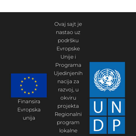
Ovaj sajt je
nastao uz
podršku
Evropske
Unije i
Programa
Ujedinjenih
nacija za
razvoj, u
okviru
Finansira
projekta
Evropska
Regionalni
unija
program
lokalne