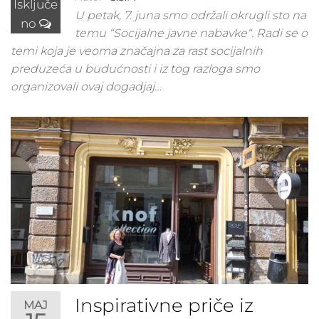
Isključe
U petak, 7. juna smo održali okrugli sto na
no
temu “Socijalne javne nabavke“. Radi se o
temi koja je veoma značajna za rast socijalnih
preduzeća u budućnosti i iz tog razloga smo
organizovali ovaj dogadjaj…
Inspirativne priče iz
MAJ