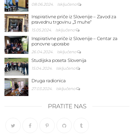
08.06.2024.
Isključeno
Inspirativne priče iz Slovenije – Zavod za
pravednu trgovinu „3 muhe“
15.05.2024.
Isključeno
Inspirativne priče iz Slovenije – Centar za
ponovne uporabe
26.04.2024.
Isključeno
Studijska poseta Slovenija
15.04.2024.
Isključeno
Druga radionica
27.03.2024.
Isključeno
PRATITE NAS