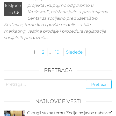
Isključe
projekta „Kupujmo odgovorno u
Kruševcu!“, održana juče u prostorijama
no
Centar za socijalno preduzetništvo
Kruševac, teme kao i prošle nedelje su bile
marketing, veština prodaje i procedura registracije
socijalnih preduzeća…
Kretanje
1
2
…
10
Sledeće
članaka
PRETRAGA
Pretraga
za:
NAJNOVIJE VESTI
Okrugli sto na temu “Socijalne javne nabavke’