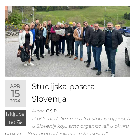
Studijska poseta
APR
15
Slovenija
2024
Autor
C.S.P.
Isključe
Prošle nedelje smo bili u studijskoj poseti
no
u Sloveniji koju smo organizovali u okviru
projekta „Kupujmo odgovorno u Kruševcu!“.