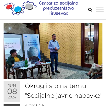
Skip
to
SOCIJ
Razvoj
the
socijalnog
PREDU
preduzetništ
content
u Rasinskom
okrugu
Okrugli sto na temu
JUN
08
“Socijalne javne nabavke’
2024
Autor
C.S.P.