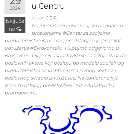
29
u Centru
2024
Autor
C.S.P.
Isključe
Na jučerašnjoj konfereciji za novinare u
no
prostorijama #Centar za socijalno
preduzetništvo Kruševac, predstavljen je projekat
udruženja #Evrokontakt ’’Kupujmo odgovorno u
Kruševcu!’’, čiji je cilj uspostavljanje saradnje između
poslovnih aktera koji posluju po modelu socijalnog
preduzetništva sa institucijama javnog sektora i
poslovnog sektora iz Kruševca. Na konferenciji je
između ostalog predstavljen i niz edukativnih i
promotivnih…