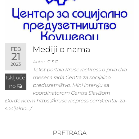
Mediji o nama
FEB
21
Autor
C.S.P.
2023
Tekst portala KruševacPress o prva dva
Isključe
meseca rada Centra za socijalno
preduzetništvo. Mini intervju sa
no
koordinatorom Centra Slavišom
Đorđevićem https://krusevacpress.com/centar-za-
socijalno…/
PRETRAGA