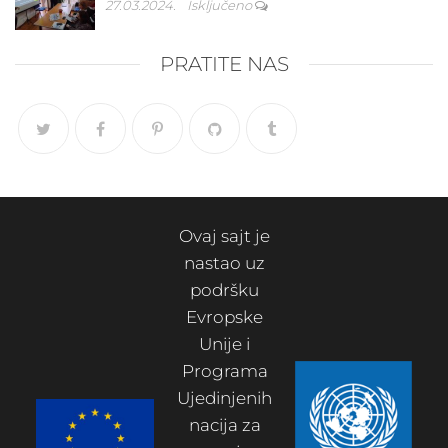
27.03.2024.
Isključeno
PRATITE NAS
Ovaj sajt je
nastao uz
podršku
Evropske
Unije i
Programa
Ujedinjenih
nacija za