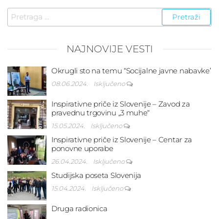
Pretraga
za:
NAJNOVIJE VESTI
Okrugli sto na temu “Socijalne javne nabavke’
08.06.2024.
Isključeno
Inspirativne priče iz Slovenije – Zavod za
pravednu trgovinu „3 muhe“
15.05.2024.
Isključeno
Inspirativne priče iz Slovenije – Centar za
ponovne uporabe
26.04.2024.
Isključeno
Studijska poseta Slovenija
15.04.2024.
Isključeno
Druga radionica