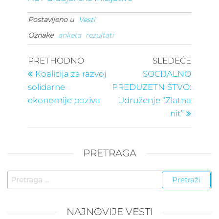
Postavljeno u
Vesti
Oznake
anketa
rezultati
Kretanje
Prethodni
Sledeć
PRETHODNO
SLEDEĆE
post
post
članka
Koalicija za razvoj
SOCIJALNO
solidarne
PREDUZETNIŠTVO:
ekonomije poziva
Udruženje “Zlatna
nit”
PRETRAGA
Pretraga
za:
NAJNOVIJE VESTI