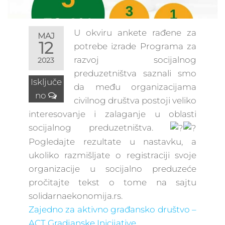
U okviru ankete rađene za
MAJ
12
potrebe izrade Programa za
razvoj socijalnog
2023
preduzetništva saznali smo
Isključe
da među organizacijama
no
civilnog društva postoji veliko
interesovanje i zalaganje u oblasti
socijalnog preduzetništva.
Pogledajte rezultate u nastavku, a
ukoliko razmišljate o registraciji svoje
organizacije u socijalno preduzeće
pročitajte tekst o tome na sajtu
solidarnaekonomija.rs.
Zajedno za aktivno građansko društvo –
ACT
Gradjanske Inicijative