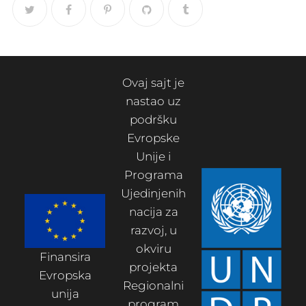
Ovaj sajt je
nastao uz
podršku
Evropske
Unije i
Programa
Ujedinjenih
nacija za
razvoj, u
okviru
Finansira
projekta
Evropska
Regionalni
unija
program