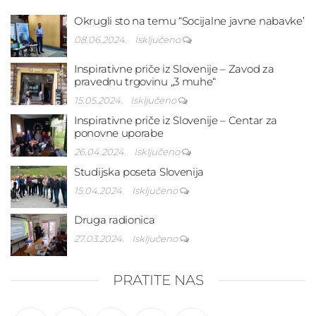
Okrugli sto na temu “Socijalne javne nabavke’
08.06.2024.
Isključeno
Inspirativne priče iz Slovenije – Zavod za
pravednu trgovinu „3 muhe“
15.05.2024.
Isključeno
Inspirativne priče iz Slovenije – Centar za
ponovne uporabe
26.04.2024.
Isključeno
Studijska poseta Slovenija
15.04.2024.
Isključeno
Druga radionica
27.03.2024.
Isključeno
PRATITE NAS