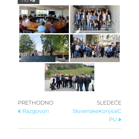
Kretanje
Prethodni
Sledeć
PRETHODNO
SLEDEĆE
post
post
članka
Razgovori
SlovenskeKonjiceC
PU