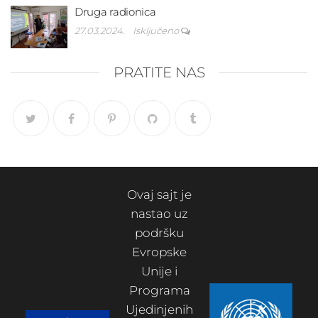
Druga radionica
27.03.2024.
Isključeno
PRATITE NAS
Ovaj sajt je
nastao uz
podršku
Evropske
Unije i
Programa
Ujedinjenih