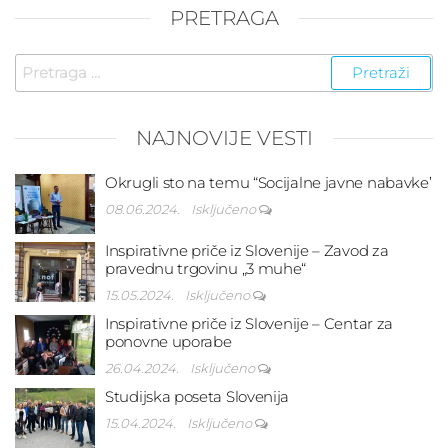
PRETRAGA
Pretraga
za:
NAJNOVIJE VESTI
Okrugli sto na temu “Socijalne javne nabavke’
08.06.2024.
Isključeno
Inspirativne priče iz Slovenije – Zavod za
pravednu trgovinu „3 muhe“
15.05.2024.
Isključeno
Inspirativne priče iz Slovenije – Centar za
ponovne uporabe
26.04.2024.
Isključeno
Studijska poseta Slovenija
15.04.2024.
Isključeno