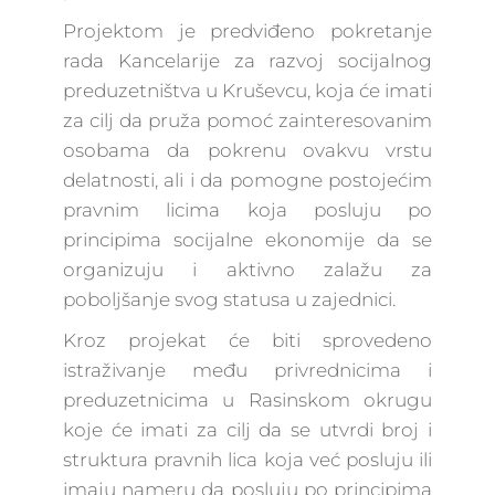
Projektom je predviđeno pokretanje
rada Kancelarije za razvoj socijalnog
preduzetništva u Kruševcu, koja će imati
za cilj da pruža pomoć zainteresovanim
osobama da pokrenu ovakvu vrstu
delatnosti, ali i da pomogne postojećim
pravnim licima koja posluju po
principima socijalne ekonomije da se
organizuju i aktivno zalažu za
poboljšanje svog statusa u zajednici.
Kroz projekat će biti sprovedeno
istraživanje među privrednicima i
preduzetnicima u Rasinskom okrugu
koje će imati za cilj da se utvrdi broj i
struktura pravnih lica koja već posluju ili
imaju nameru da posluju po principima