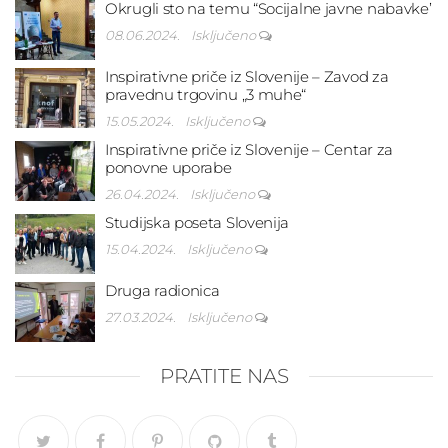
Okrugli sto na temu “Socijalne javne nabavke’
08.06.2024.
Isključeno
Inspirativne priče iz Slovenije – Zavod za
pravednu trgovinu „3 muhe“
15.05.2024.
Isključeno
Inspirativne priče iz Slovenije – Centar za
ponovne uporabe
26.04.2024.
Isključeno
Studijska poseta Slovenija
15.04.2024.
Isključeno
Druga radionica
27.03.2024.
Isključeno
PRATITE NAS