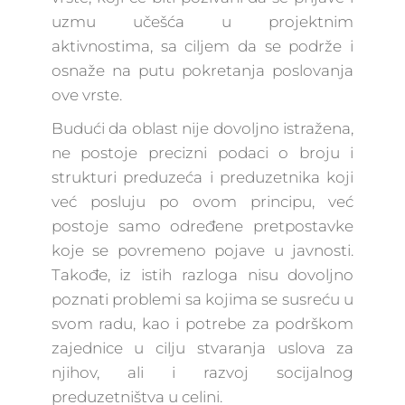
uzmu učešća u projektnim
aktivnostima, sa ciljem da se podrže i
osnaže na putu pokretanja poslovanja
ove vrste.
Budući da oblast nije dovoljno istražena,
ne postoje precizni podaci o broju i
strukturi preduzeća i preduzetnika koji
već posluju po ovom principu, već
postoje samo određene pretpostavke
koje se povremeno pojave u javnosti.
Takođe, iz istih razloga nisu dovoljno
poznati problemi sa kojima se susreću u
svom radu, kao i potrebe za podrškom
zajednice u cilju stvaranja uslova za
njihov, ali i razvoj socijalnog
preduzetništva u celini.