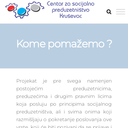
Skip
to
SOCIJ
Razvoj
the
socijalnog
PREDU
preduzetništ
content
u Rasinskom
okrugu
Kome pomažemo ?
Projekat je pre svega namenjen
postojećim preduzetnicima,
preduzećima i drugim pravnim licima
koja posluju po principima socijalnog
preduzetništva, ali i svima onima koji
razmišljaju o pokretanje poslovanja ove
vrste, koji će biti pozivani da se prijave i