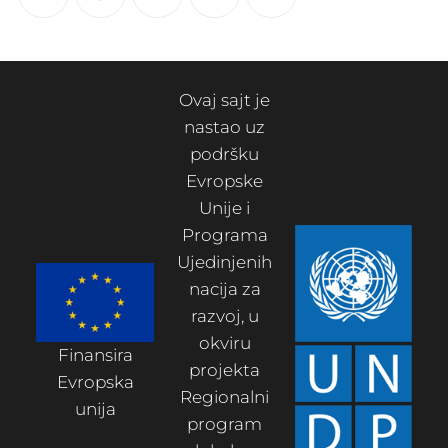
Ovaj sajt je
nastao uz
podršku
Evropske
Unije i
Programa
Ujedinjenih
nacija za
razvoj, u
okviru
Finansira
projekta
Evropska
Regionalni
unija
program