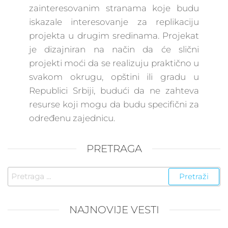
zainteresovanim stranama koje budu
iskazale interesovanje za replikaciju
projekta u drugim sredinama. Projekat
je dizajniran na način da će slični
projekti moći da se realizuju praktično u
svakom okrugu, opštini ili gradu u
Republici Srbiji, budući da ne zahteva
resurse koji mogu da budu specifični za
određenu zajednicu.
PRETRAGA
Pretraga
za:
NAJNOVIJE VESTI