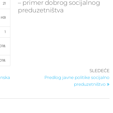
– primer dobrog socijalnog
21
preduzetništva
8 KB
1
018.
018.
S
SLEDEĆE
p
anska
Predlog javne politike socijalno
preduzetništvo