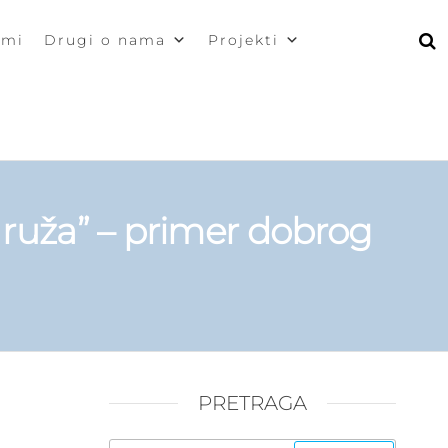
zmi
Drugi o nama
Projekti
 ruža” – primer dobrog
PRETRAGA