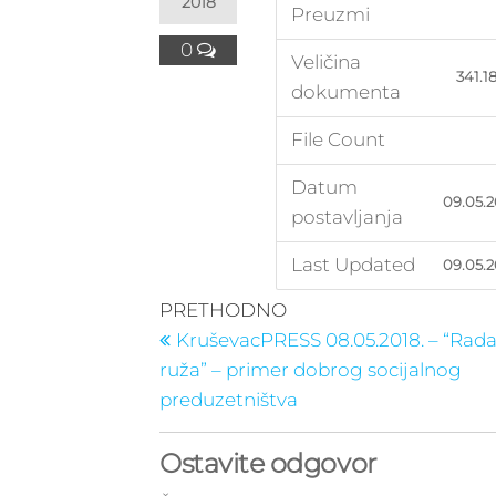
2018
Preuzmi
0
Veličina
341.1
dokumenta
File Count
Datum
09.05.2
postavljanja
Last Updated
09.05.2
Kretanje
Prethodni
PRETHODNO
post
članka
KruševacPRESS 08.05.2018. – “Rad
ruža” – primer dobrog socijalnog
preduzetništva
Ostavite odgovor