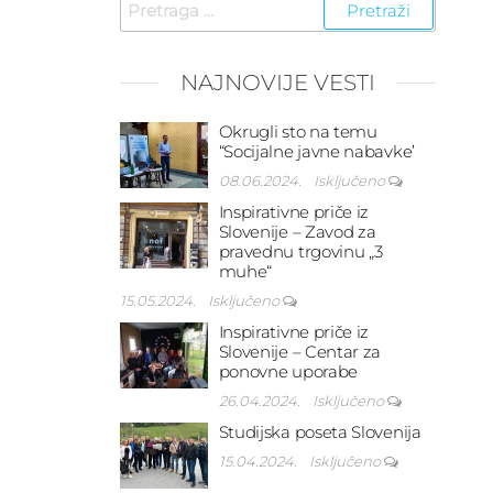
Pretraga
za:
NAJNOVIJE VESTI
Okrugli sto na temu
“Socijalne javne nabavke’
08.06.2024.
Isključeno
Inspirativne priče iz
Slovenije – Zavod za
pravednu trgovinu „3
muhe“
15.05.2024.
Isključeno
ledeći
Inspirativne priče iz
ost
Slovenije – Centar za
ponovne uporabe
26.04.2024.
Isključeno
Studijska poseta Slovenija
15.04.2024.
Isključeno