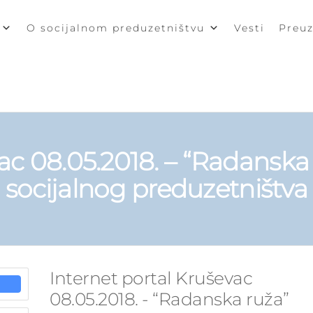
O socijalnom preduzetništvu
Vesti
Preu
ALNO
ZETNIŠTVO
va
vac 08.05.2018. – “Radanska
socijalnog preduzetništva
Internet portal Kruševac
08.05.2018. - “Radanska ruža”