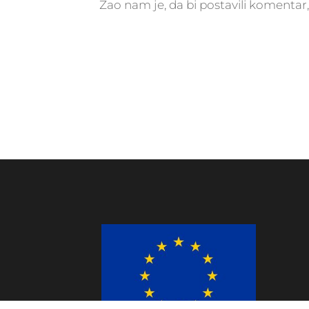
Žao nam je, da bi postavili komenta