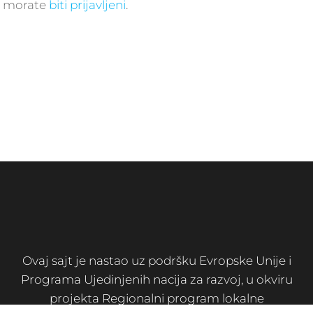
r, morate
biti prijavljeni
.
Ovaj sajt je nastao uz podršku Evropske Unije i
Programa Ujedinjenih nacija za razvoj, u okviru
projekta Regionalni program lokalne