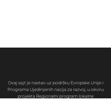
Ovaj sajt je nastao uz podršku Evropske Unije i
Programa Ujedinjenih nacija za razvoj, u okviru
projekta Regionalni program lokalne
demokratije na Zapadnom Balkanu (ReLOaD2).