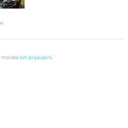
ne
r, morate
biti prijavljeni
.