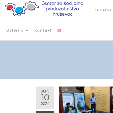
Skip
to
O nama
SOCIJ
Razvoj
the
socijalnog
PREDU
preduzetništ
content
u Rasinskom
Galerija
Kontakt
okrugu
JUN
10
2024