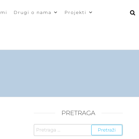
zmi
Drugi o nama
Projekti
PRETRAGA
Pretraga
za: