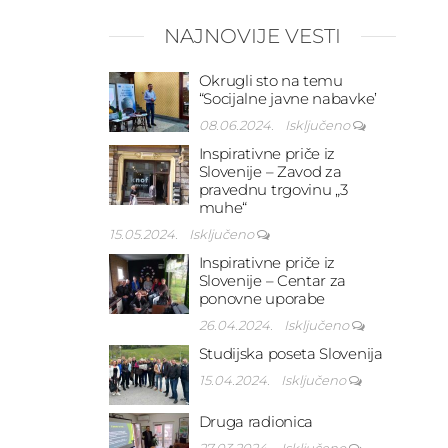
NAJNOVIJE VESTI
Okrugli sto na temu
“Socijalne javne nabavke’
08.06.2024.
Isključeno
Inspirativne priče iz
Slovenije – Zavod za
pravednu trgovinu „3
muhe“
15.05.2024.
Isključeno
Inspirativne priče iz
Slovenije – Centar za
ponovne uporabe
26.04.2024.
Isključeno
Studijska poseta Slovenija
15.04.2024.
Isključeno
Druga radionica