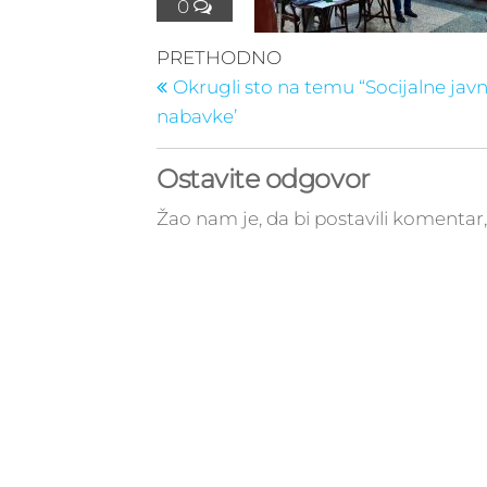
0
Kretanje
Prethodni
PRETHODNO
post
članka
Okrugli sto na temu “Socijalne jav
nabavke’
Ostavite odgovor
Žao nam je, da bi postavili komenta