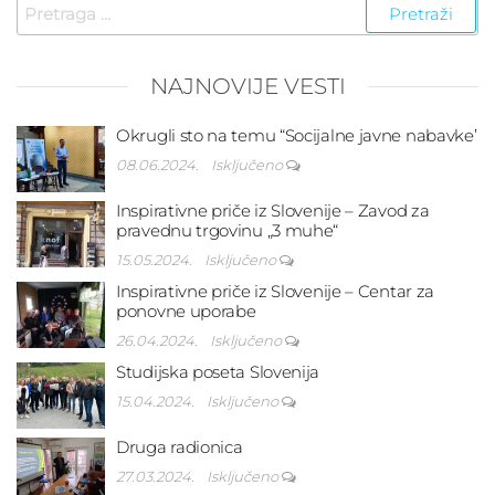
Pretraga
za:
NAJNOVIJE VESTI
Okrugli sto na temu “Socijalne javne nabavke’
08.06.2024.
Isključeno
Inspirativne priče iz Slovenije – Zavod za
pravednu trgovinu „3 muhe“
15.05.2024.
Isključeno
Inspirativne priče iz Slovenije – Centar za
ponovne uporabe
26.04.2024.
Isključeno
Studijska poseta Slovenija
15.04.2024.
Isključeno
Druga radionica
27.03.2024.
Isključeno