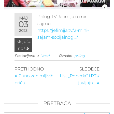
Prilog TV Jefimija o mini-
MAJ
03
sajmu
https://jefimija.tv/2-mini-
2023
sajam-socijalnog…/
Isključe
no
Postavljeno u
Vesti
Oznake
prilog
Kretanje
Prethodni
Sledeć
PRETHODNO
SLEDEĆE
post
post
članka
Puno zanimljivih
List „Pobeda“ i RTK
priča
javljaju…
PRETRAGA