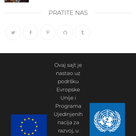
PRATITE NAS
Ovaj sajt je
nastao uz
podršku
Evropske
Unije i
Programa
Ujedinjenih
nacija za
razvoj, u